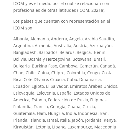
ICOM y es el medio por el cual se relacionan con
profesionales de otras latitudes (ICOM, 2021a).
Los países que cuentan con representación en el
ICOM son:
Albania, Alemania, Andorra, Angola, Arabia Saudita,
Argentina, Armenia, Australia, Austria, Azerbaiyán,
Bangladesh, Barbados, Belarús, Bélgica, Benín,
Bolivia, Bosnia y Herzegovina, Botswana, Brasil,
Bulgaria, Burkina Faso, Camboya, Camerún, Canadá,
Chad, Chile, China, Chipre, Colombia, Congo, Costa
Rica, Côte D’Ivoire, Croacia, Cuba, Dinamarca,
Ecuador, Egipto, El Salvador, Emiratos Árabes Unidos,
Eslovaquia, Eslovenia, España, Estados Unidos de
América, Estonia, Federación de Rusia, Filipinas,
Finlandia, Francia, Georgia, Ghana, Grecia,
Guatemala, Haití, Hungría, India, Indonesia, Irán,
Irlanda, Islandia, Israel, Italia, Japón, Jordania, Kenya,
Kirguistán, Letonia, Líbano, Luxemburgo, Macedonia